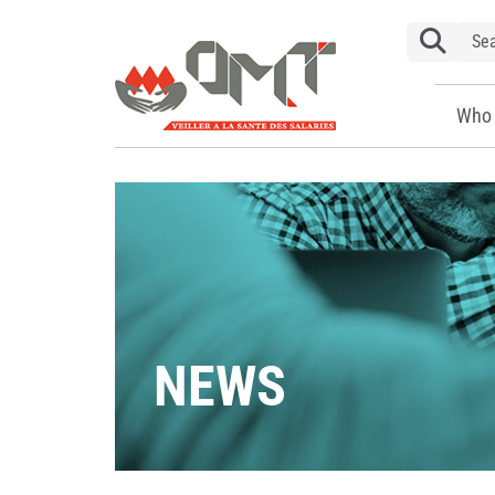
Who 
NEWS